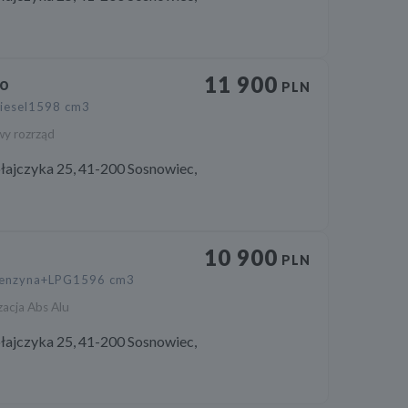
11 900
to
PLN
iesel
1598 cm3
wy rozrząd
łajczyka 25, 41-200 Sosnowiec,
10 900
PLN
enzyna+LPG
1596 cm3
zacja Abs Alu
łajczyka 25, 41-200 Sosnowiec,