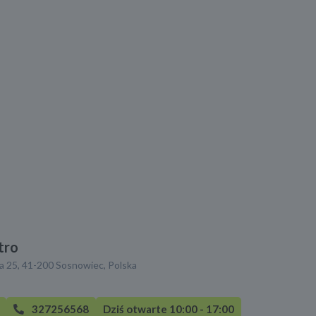
tro
a 25, 41-200 Sosnowiec, Polska
327256568
Dziś otwarte 10:00 - 17:00