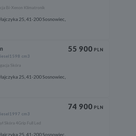
ja Bi-Xenon Klimatronik
łajczyka 25, 41-200 Sosnowiec,
55 900
an
PLN
iesel
1598 cm3
gacja Skóra
łajczyka 25, 41-200 Sosnowiec,
74 900
PLN
iesel
1997 cm3
ł Skóra 4Grip Full Led
łajczyka 25, 41-200 Sosnowiec,