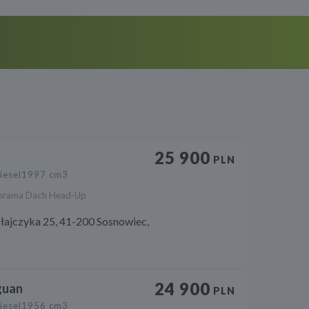
25 900
PLN
iesel
1997 cm3
norama Dach Head-Up
łajczyka 25, 41-200 Sosnowiec,
24 900
guan
PLN
iesel
1956 cm3