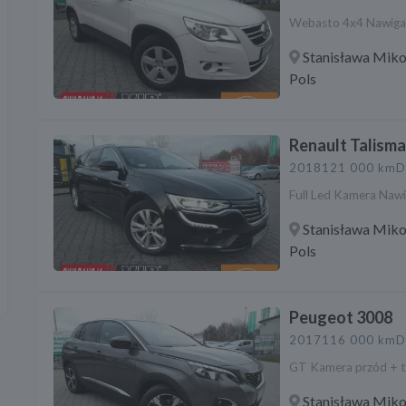
Webasto 4x4 Nawigac
Stanisława Miko
Pols
Renault Talism
2018
121 000 km
D
Full Led Kamera Nawi
Stanisława Miko
Pols
Peugeot 3008
2017
116 000 km
D
GT Kamera przód + ty
Stanisława Miko