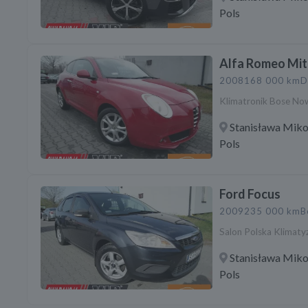
Pols
Alfa Romeo Mi
2008
168 000 km
D
Klimatronik Bose No
Stanisława Miko
Pols
Ford Focus
2009
235 000 km
B
Salon Polska Klimaty
Stanisława Miko
Pols