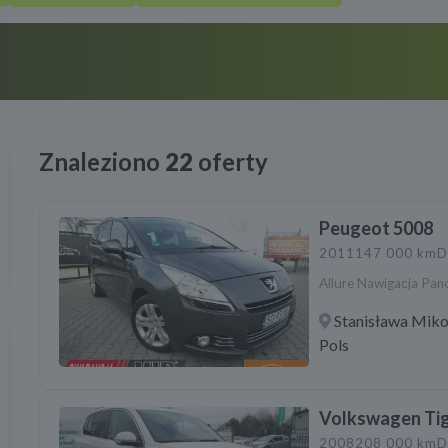
Znaleziono
22
oferty
Peugeot 5008
2011
147 000 km
D
Allure Nawigacja Pa
Stanisława Miko
Pols
Volkswagen Ti
2008
208 000 km
D